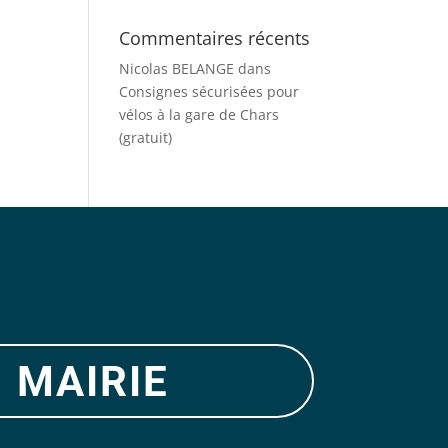
Commentaires récents
Nicolas BELANGE
dans
Consignes sécurisées pour
vélos à la gare de Chars
(gratuit)
 mairie