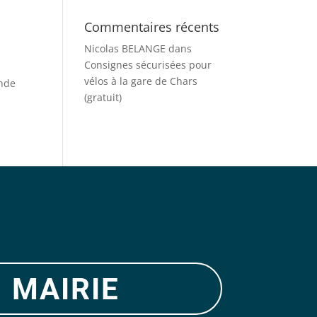
Commentaires récents
Nicolas BELANGE
dans
Consignes sécurisées pour
vélos à la gare de Chars
onde
(gratuit)
 mairie