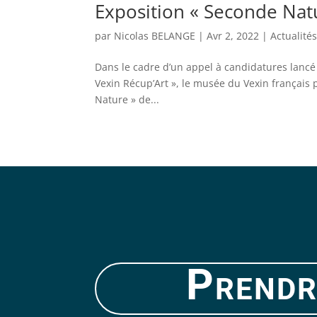
Exposition « Seconde Nat
par
Nicolas BELANGE
|
Avr 2, 2022
|
Actualité
Dans le cadre d’un appel à candidatures lancé 
Vexin Récup’Art », le musée du Vexin français p
Nature » de...
Prendr