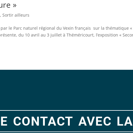
ure »
s
,
Sortir ailleurs
par le Parc naturel régional du Vexin français sur la thématique «
résente, du 10 avril au 3 juillet à Théméricourt, l’exposition « Sec
e contact avec la