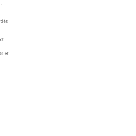
.
rdés
ct
ts et