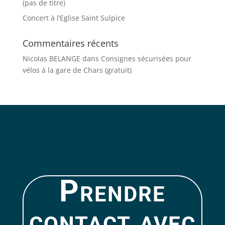
(pas de titre)
Concert à l’Eglise Saint Sulpice
Commentaires récents
Nicolas BELANGE
dans
Consignes sécurisées pour
vélos à la gare de Chars (gratuit)
Prendre
contact avec