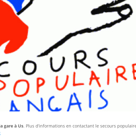
la gare à Us
. Plus d’informations en contactant le secours populair
g